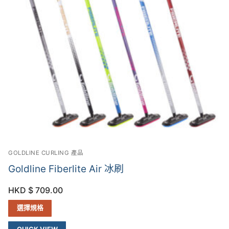
GOLDLINE CURLING 產品
Goldline Fiberlite Air 冰刷
HKD $
709.00
選擇規格