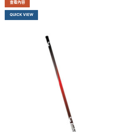
查看內容
QUICK VIEW