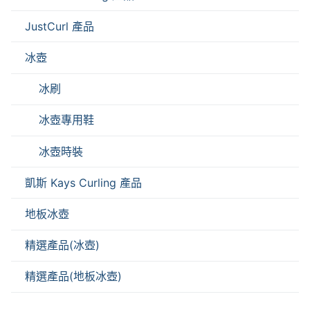
JustCurl 產品
冰壺
冰刷
冰壺專用鞋
冰壺時裝
凱斯 Kays Curling 產品
地板冰壺
精選產品(冰壺)
精選產品(地板冰壺)