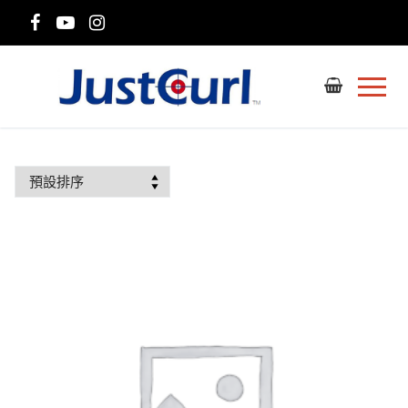
Skip
to
content