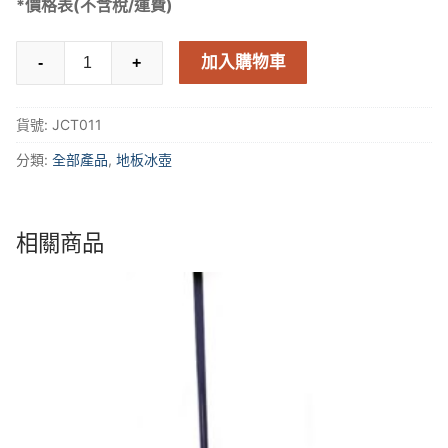
*價格表(不含稅/運費)
保
加入購物車
-
+
養
工
貨號:
JCT011
具
套
分類:
全部產品
,
地板冰壺
裝
數
量
相關商品